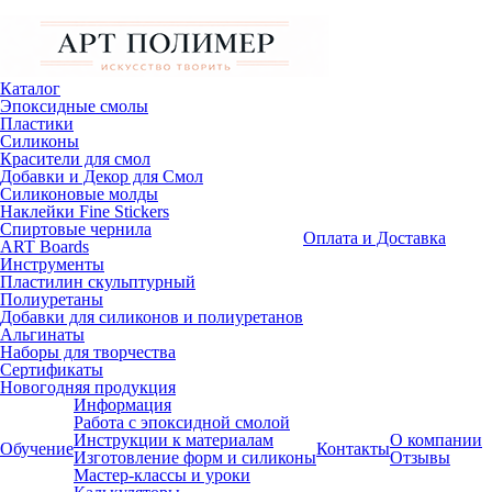
Каталог
Эпоксидные смолы
Пластики
Силиконы
Красители для смол
Добавки и Декор для Смол
Силиконовые молды
Наклейки Fine Stickers
Спиртовые чернила
Оплата и Доставка
ART Boards
Инструменты
Пластилин скульптурный
Полиуретаны
Добавки для силиконов и полиуретанов
Альгинаты
Наборы для творчества
Сертификаты
Новогодняя продукция
Информация
Работа с эпоксидной смолой
Инструкции к материалам
О компании
Обучение
Контакты
Изготовление форм и силиконы
Отзывы
Мастер-классы и уроки