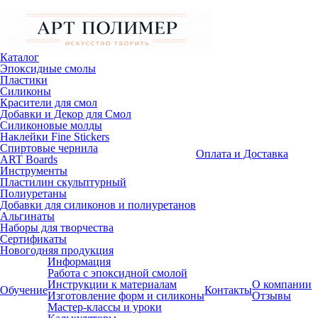
Каталог
Эпоксидные смолы
Пластики
Силиконы
Красители для смол
Добавки и Декор для Смол
Силиконовые молды
Наклейки Fine Stickers
Спиртовые чернила
Оплата и Доставка
ART Boards
Инструменты
Пластилин скульптурный
Полиуретаны
Добавки для силиконов и полиуретанов
Альгинаты
Наборы для творчества
Сертификаты
Новогодняя продукция
Информация
Работа с эпоксидной смолой
Инструкции к материалам
О компании
Обучение
Контакты
Изготовление форм и силиконы
Отзывы
Мастер-классы и уроки