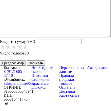
-
-
-
-
-
-
-
-
-
-
-
-
-
Введите сумму 5 + 3
Число голосов: 0
Предпросмотр
Написать
Контакты
Эпоксидные
Персональных
Авторизация
8 (912) 685-
смолы
данные
57-10
Пластики
Правила
г.Челябинск,
Силиконы
продажи
info@arthouse96.ru
Красители
товаров
ОГРНИП:
для смол
Оплата и
315665800045941
Доставка
ИНН:
Карта сайта
665810441776