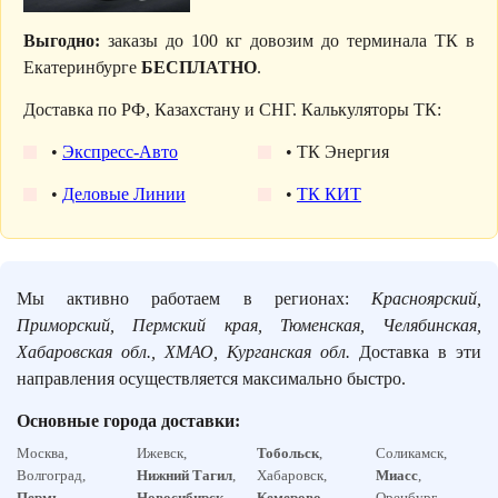
Выгодно:
заказы до 100 кг довозим до терминала ТК в
Екатеринбурге
БЕСПЛАТНО
.
Доставка по РФ, Казахстану и СНГ. Калькуляторы ТК:
•
Экспресс-Авто
• ТК Энергия
•
Деловые Линии
•
ТК КИТ
Мы активно работаем в регионах:
Красноярский,
Приморский, Пермский края, Тюменская, Челябинская,
Хабаровская обл., ХМАО, Курганская обл.
Доставка в эти
направления осуществляется максимально быстро.
Основные города доставки:
Москва,
Ижевск,
Тобольск
,
Соликамск,
Волгоград,
Нижний Тагил
,
Хабаровск,
Миасс
,
Пермь
,
Новосибирск
,
Кемерово
,
Оренбург,