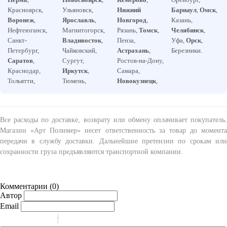
Красноярск,
Ульяновск,
Нижний
Барнаул
,
Омск
,
Воронеж
,
Ярославль
,
Новгород
,
Казань,
Нефтеюганск,
Магнитогорск,
Рязань,
Томск
,
Челябинск
,
Санкт-
Владивосток
,
Пенза,
Уфа,
Орск
,
Петербург,
Чайковский,
Астрахань
,
Березники.
Саратов
,
Сургут,
Ростов-на-Дону,
Краснодар,
Иркутск
,
Самара,
Тольятти,
Тюмень,
Новокузнецк
,
Все расходы по доставке, возврату или обмену оплачивает покупатель.
Магазин «Арт Полимер» несет ответственность за товар до момента
передачи в службу доставки. Дальнейшие претензии по срокам или
сохранности груза предъявляются транспортной компании.
Комментарии (
0
)
Автор
Email
-
-