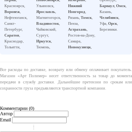
Красноярск,
Ульяновск,
Нижний
Барнаул
,
Омск
,
Воронеж
,
Ярославль
,
Новгород
,
Казань,
Нефтеюганск,
Магнитогорск,
Рязань,
Томск
,
Челябинск
,
Санкт-
Владивосток
,
Пенза,
Уфа,
Орск
,
Петербург,
Чайковский,
Астрахань
,
Березники.
Саратов
,
Сургут,
Ростов-на-Дону,
Краснодар,
Иркутск
,
Самара,
Тольятти,
Тюмень,
Новокузнецк
,
Все расходы по доставке, возврату или обмену оплачивает покупатель.
Магазин «Арт Полимер» несет ответственность за товар до момента
передачи в службу доставки. Дальнейшие претензии по срокам или
сохранности груза предъявляются транспортной компании.
Комментарии (
0
)
Автор
Email
-
-