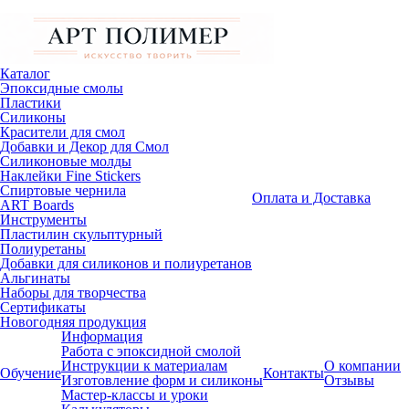
Каталог
Эпоксидные смолы
Пластики
Силиконы
Красители для смол
Добавки и Декор для Смол
Силиконовые молды
Наклейки Fine Stickers
Спиртовые чернила
Оплата и Доставка
ART Boards
Инструменты
Пластилин скульптурный
Полиуретаны
Добавки для силиконов и полиуретанов
Альгинаты
Наборы для творчества
Сертификаты
Новогодняя продукция
Информация
Работа с эпоксидной смолой
Инструкции к материалам
О компании
Обучение
Контакты
Изготовление форм и силиконы
Отзывы
Мастер-классы и уроки