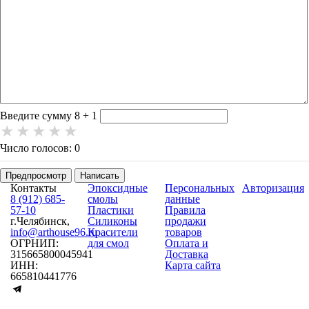
-
-
-
-
-
-
-
-
-
-
-
-
-
Введите сумму 8 + 1
Число голосов: 0
Предпросмотр
Написать
Контакты
Эпоксидные
Персональных
Авторизация
8 (912) 685-
смолы
данные
57-10
Пластики
Правила
г.Челябинск,
Силиконы
продажи
info@arthouse96.ru
Красители
товаров
ОГРНИП:
для смол
Оплата и
315665800045941
Доставка
ИНН:
Карта сайта
665810441776