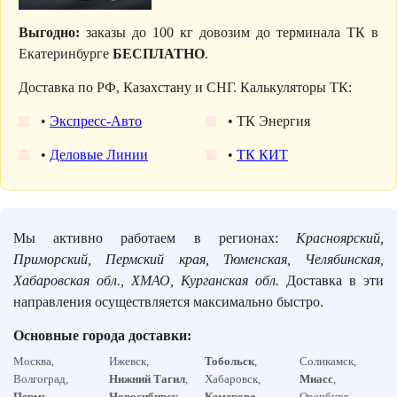
Выгодно:
заказы до 100 кг довозим до терминала ТК в
Екатеринбурге
БЕСПЛАТНО
.
Доставка по РФ, Казахстану и СНГ. Калькуляторы ТК:
•
Экспресс-Авто
• ТК Энергия
•
Деловые Линии
•
ТК КИТ
Мы активно работаем в регионах:
Красноярский,
Приморский, Пермский края, Тюменская, Челябинская,
Хабаровская обл., ХМАО, Курганская обл.
Доставка в эти
направления осуществляется максимально быстро.
Основные города доставки:
Москва,
Ижевск,
Тобольск
,
Соликамск,
Волгоград,
Нижний Тагил
,
Хабаровск,
Миасс
,
Пермь
,
Новосибирск
,
Кемерово
,
Оренбург,