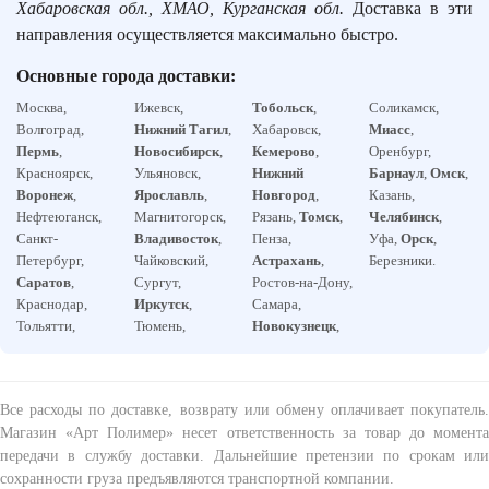
Хабаровская обл., ХМАО, Курганская обл.
Доставка в эти
направления осуществляется максимально быстро.
Основные города доставки:
Москва,
Ижевск,
Тобольск
,
Соликамск,
Волгоград,
Нижний Тагил
,
Хабаровск,
Миасс
,
Пермь
,
Новосибирск
,
Кемерово
,
Оренбург,
Красноярск,
Ульяновск,
Нижний
Барнаул
,
Омск
,
Воронеж
,
Ярославль
,
Новгород
,
Казань,
Нефтеюганск,
Магнитогорск,
Рязань,
Томск
,
Челябинск
,
Санкт-
Владивосток
,
Пенза,
Уфа,
Орск
,
Петербург,
Чайковский,
Астрахань
,
Березники.
Саратов
,
Сургут,
Ростов-на-Дону,
Краснодар,
Иркутск
,
Самара,
Тольятти,
Тюмень,
Новокузнецк
,
Все расходы по доставке, возврату или обмену оплачивает покупатель.
Магазин «Арт Полимер» несет ответственность за товар до момента
передачи в службу доставки. Дальнейшие претензии по срокам или
сохранности груза предъявляются транспортной компании.