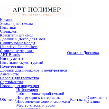
Каталог
Эпоксидные смолы
Пластики
Силиконы
Красители для смол
Добавки и Декор для Смол
Силиконовые молды
Наклейки Fine Stickers
Спиртовые чернила
Оплата и Доставка
ART Boards
Инструменты
Пластилин скульптурный
Полиуретаны
Добавки для силиконов и полиуретанов
Альгинаты
Наборы для творчества
Сертификаты
Новогодняя продукция
Информация
Работа с эпоксидной смолой
Инструкции к материалам
О компании
Обучение
Контакты
Изготовление форм и силиконы
Отзывы
Мастер-классы и уроки