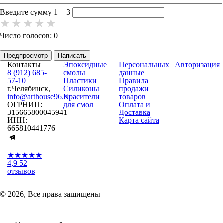
-
Введите сумму 1 + 3
Число голосов: 0
Предпросмотр
Написать
Контакты
Эпоксидные
Персональных
Авторизация
8 (912) 685-
смолы
данные
57-10
Пластики
Правила
г.Челябинск,
Силиконы
продажи
info@arthouse96.ru
Красители
товаров
ОГРНИП:
для смол
Оплата и
315665800045941
Доставка
ИНН:
Карта сайта
665810441776
★★★★★
4,9
52
отзывов
© 2026, Все права защищены