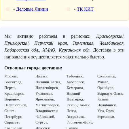
•
Деловые Линии
•
ТК КИТ
Мы активно работаем в регионах:
Красноярский,
Приморский, Пермский края, Тюменская, Челябинская,
Хабаровская обл., ХМАО, Курганская обл.
Доставка в эти
направления осуществляется максимально быстро.
Основные города доставки:
Москва,
Ижевск,
Тобольск
,
Соликамск,
Волгоград,
Нижний Тагил
,
Хабаровск,
Миасс
,
Пермь
,
Новосибирск
,
Кемерово
,
Оренбург,
Красноярск,
Ульяновск,
Нижний
Барнаул
,
Омск
,
Воронеж
,
Ярославль
,
Новгород
,
Казань,
Нефтеюганск,
Магнитогорск,
Рязань,
Томск
,
Челябинск
,
Санкт-
Владивосток
,
Пенза,
Уфа,
Орск
,
Петербург,
Чайковский,
Астрахань
,
Березники.
Саратов
,
Сургут,
Ростов-на-Дону,
Краснодар,
Иркутск
,
Самара,