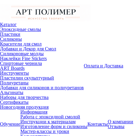
Каталог
Эпоксидные смолы
Пластики
Силиконы
Красители для смол
Добавки и Декор для Смол
Силиконовые молды
Наклейки Fine Stickers
Спиртовые чернила
Оплата и Доставка
ART Boards
Инструменты
Пластилин скульптурный
Полиуретаны
Добавки для силиконов и полиуретанов
Альгинаты
Наборы для творчества
Сертификаты
Новогодняя продукция
Информация
Работа с эпоксидной смолой
Инструкции к материалам
О компании
Обучение
Контакты
Изготовление форм и силиконы
Отзывы
Мастер-классы и уроки