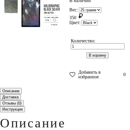
В наличии
Вес:
350
Цвет:
Количество:
В корзину
Добавить в
0
избранное
Описание
Доставка
Отзывы (
0
)
Инструкции
Описание