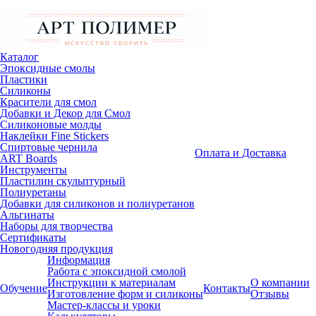
Каталог
Эпоксидные смолы
Пластики
Силиконы
Красители для смол
Добавки и Декор для Смол
Силиконовые молды
Наклейки Fine Stickers
Спиртовые чернила
Оплата и Доставка
ART Boards
Инструменты
Пластилин скульптурный
Полиуретаны
Добавки для силиконов и полиуретанов
Альгинаты
Наборы для творчества
Сертификаты
Новогодняя продукция
Информация
Работа с эпоксидной смолой
Инструкции к материалам
О компании
Обучение
Контакты
Изготовление форм и силиконы
Отзывы
Мастер-классы и уроки