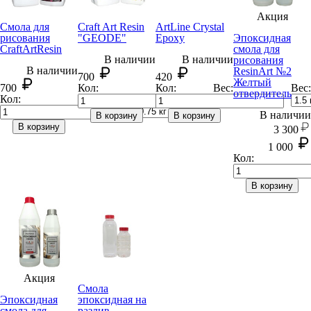
Акция
Смола для
Craft Art Resin
ArtLine Crystal
рисования
"GEODE"
Epoxy
Эпоксидная
CraftArt
Resin
смола для
В наличии
В наличии
рисования
В наличии
ResinArt №2
700
420
Желтый
700
Кол:
Кол:
Вес:
Вес:
отвердитель
Кол:
Вес:
В наличии
В корзину
В корзину
В корзину
3 300
1 000
Кол:
В корзину
Акция
Смола
Эпоксидная
эпоксидная на
смола для
разлив