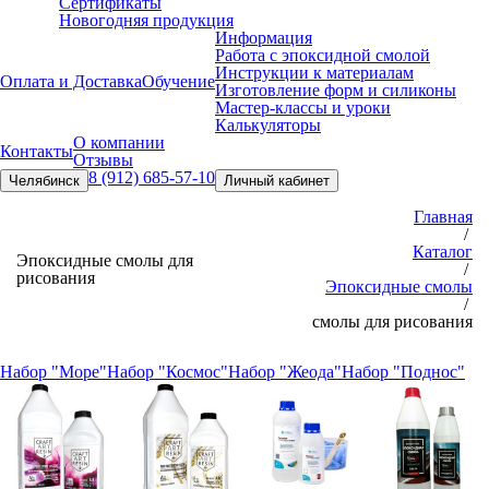
Сертификаты
Новогодняя продукция
Информация
Работа с эпоксидной смолой
Инструкции к материалам
Оплата и Доставка
Обучение
Изготовление форм и силиконы
Мастер-классы и уроки
Калькуляторы
О компании
Контакты
Отзывы
8 (912) 685-57-10
Челябинск
Личный кабинет
Главная
/
Каталог
Эпоксидные смолы для
/
рисования
Эпоксидные смолы
/
смолы для рисования
Набор "Море"
Набор "Космос"
Набор "Жеода"
Набор "Поднос"