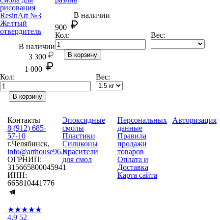
рисования
В наличии
ResinArt №3
Желтый
900
отвердитель
Кол:
Вес:
В наличии
В корзину
3 300
1 000
Кол:
Вес:
В корзину
Контакты
Эпоксидные
Персональных
Авторизация
8 (912) 685-
смолы
данные
57-10
Пластики
Правила
г.Челябинск,
Силиконы
продажи
info@arthouse96.ru
Красители
товаров
ОГРНИП:
для смол
Оплата и
315665800045941
Доставка
ИНН:
Карта сайта
665810441776
★★★★★
4,9
52