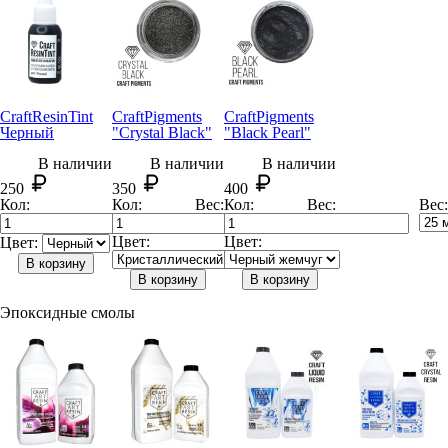
CraftResin
Tint
Craft
Pigments
Craft
Pigments
Черный
"Crystal Black"
"Black Pearl"
В наличии
В наличии
В наличии
250
350
400
Кол:
Кол:
Вес:
Кол:
Вес:
Вес:
Цвет:
Цвет:
Цвет:
В корзину
В корзину
В корзину
Эпоксидные смолы