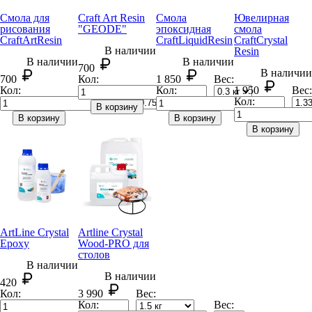
Смола для
Craft Art Resin
Смола
Ювелирная
рисования
"GEODE"
эпоксидная
смола
CraftArt
Resin
CraftLiquid
Resin
CraftCrystal
В наличии
Resin
В наличии
В наличии
700
В наличии
700
Кол:
1 850
Вес:
Кол:
Вес:
Кол:
1 950
Вес:
Кол:
В корзину
В корзину
В корзину
В корзину
ArtLine Crystal
Artline Crystal
Epoxy
Wood-PRO для
столов
В наличии
В наличии
420
Кол:
3 990
Вес:
Кол:
Вес: