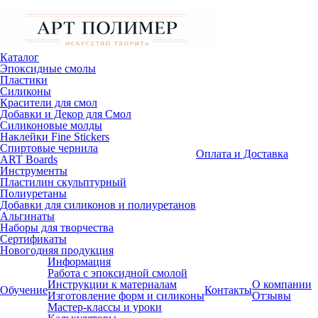
Каталог
Эпоксидные смолы
Пластики
Силиконы
Красители для смол
Добавки и Декор для Смол
Силиконовые молды
Наклейки Fine Stickers
Спиртовые чернила
Оплата и Доставка
ART Boards
Инструменты
Пластилин скульптурный
Полиуретаны
Добавки для силиконов и полиуретанов
Альгинаты
Наборы для творчества
Сертификаты
Новогодняя продукция
Информация
Работа с эпоксидной смолой
Инструкции к материалам
О компании
Обучение
Контакты
Изготовление форм и силиконы
Отзывы
Мастер-классы и уроки