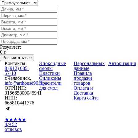
Результат:
0
г.
Рассчитать вес
Контакты
Эпоксидные
Персональных
Авторизация
8 (912) 685-
смолы
данные
57-10
Пластики
Правила
г.Челябинск,
Силиконы
продажи
info@arthouse96.ru
Красители
товаров
ОГРНИП:
для смол
Оплата и
315665800045941
Доставка
ИНН:
Карта сайта
665810441776
★★★★★
4,9
52
отзывов