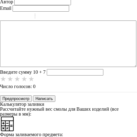
Автор
Email
-
-
-
-
-
-
-
-
-
-
-
-
-
-
-
Введите сумму 10 + 7
Число голосов: 0
Предпросмотр
Написать
Калькулятор заливки
Рассчитайте нужный вес смолы для Ваших изделий (
все
размеры в мм
):
Форма заливаемого предмета: