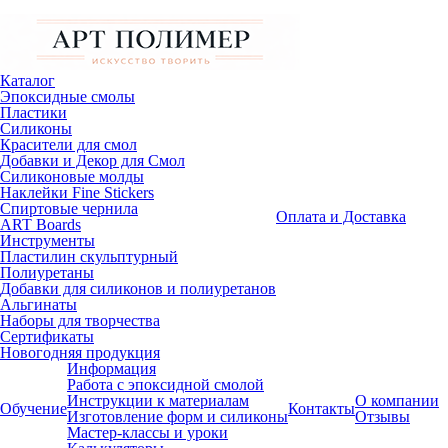
Каталог
Эпоксидные смолы
Пластики
Силиконы
Красители для смол
Добавки и Декор для Смол
Силиконовые молды
Наклейки Fine Stickers
Спиртовые чернила
Оплата и Доставка
ART Boards
Инструменты
Пластилин скульптурный
Полиуретаны
Добавки для силиконов и полиуретанов
Альгинаты
Наборы для творчества
Сертификаты
Новогодняя продукция
Информация
Работа с эпоксидной смолой
Инструкции к материалам
О компании
Обучение
Контакты
Изготовление форм и силиконы
Отзывы
Мастер-классы и уроки