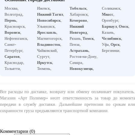
Москва,
Ижевск,
Тобольск
,
Соликамск,
Волгоград,
Нижний Тагил
,
Хабаровск,
Миасс
,
Пермь
,
Новосибирск
,
Кемерово
,
Оренбург,
Красноярск,
Ульяновск,
Нижний
Барнаул
,
Омск
,
Воронеж
,
Ярославль
,
Новгород
,
Казань,
Нефтеюганск,
Магнитогорск,
Рязань,
Томск
,
Челябинск
,
Санкт-
Владивосток
,
Пенза,
Уфа,
Орск
,
Петербург,
Чайковский,
Астрахань
,
Березники.
Саратов
,
Сургут,
Ростов-на-Дону,
Краснодар,
Иркутск
,
Самара,
Тольятти,
Тюмень,
Новокузнецк
,
Все расходы по доставке, возврату или обмену оплачивает покупатель.
Магазин «Арт Полимер» несет ответственность за товар до момента
передачи в службу доставки. Дальнейшие претензии по срокам или
сохранности груза предъявляются транспортной компании.
Комментарии (
0
)