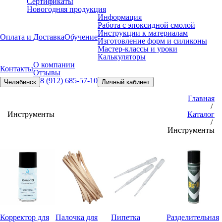
Сертификаты
Новогодняя продукция
Информация
Работа с эпоксидной смолой
Инструкции к материалам
Оплата и Доставка
Обучение
Изготовление форм и силиконы
Мастер-классы и уроки
Калькуляторы
О компании
Контакты
Отзывы
8 (912) 685-57-10
Челябинск
Личный кабинет
Главная
/
Инструменты
Каталог
/
Инструменты
Корректор для
Палочка для
Пипетка
Разделитель
ная