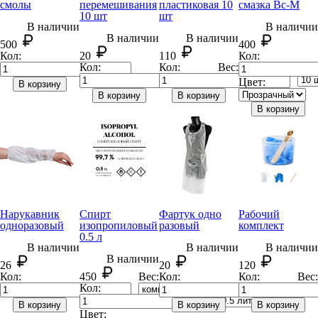
смолы
перемеши
вания
пластиковая 10
смазка Вс-М
10 шт
шт
В наличии
В наличии
В наличии
В наличии
500
400
Кол:
20
110
Кол:
Кол:
Кол:
Вес:
Вес:
Цвет:
В корзину
В корзину
В корзину
В корзину
Нарукавник
Спирт
Фартук одно
Рабочий
одно
разовый
изопропил
овый
разовый
комплект
0.5 л
В наличии
В наличии
В наличии
В наличии
26
20
120
Кол:
450
Вес:
Кол:
Кол:
Вес:
Кол:
Вес:
В корзину
В корзину
В корзину
Цвет: