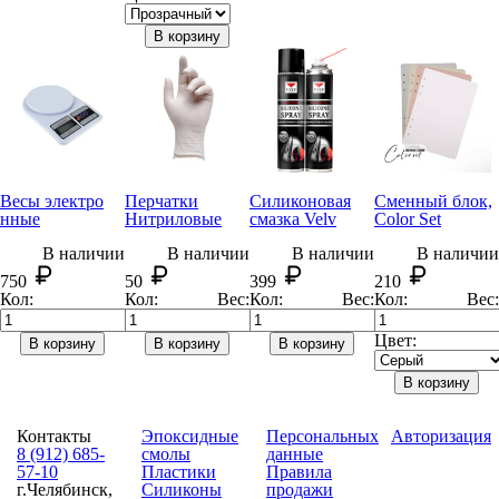
В корзину
Весы электро
Перчатки
Силиконовая
Сменный блок,
нные
Нитриловые
смазка Velv
Color Set
В наличии
В наличии
В наличии
В наличии
750
50
399
210
Кол:
Кол:
Вес:
Кол:
Вес:
Кол:
Вес:
Цвет:
В корзину
В корзину
В корзину
В корзину
Контакты
Эпоксидные
Персональных
Авторизация
8 (912) 685-
смолы
данные
57-10
Пластики
Правила
г.Челябинск,
Силиконы
продажи