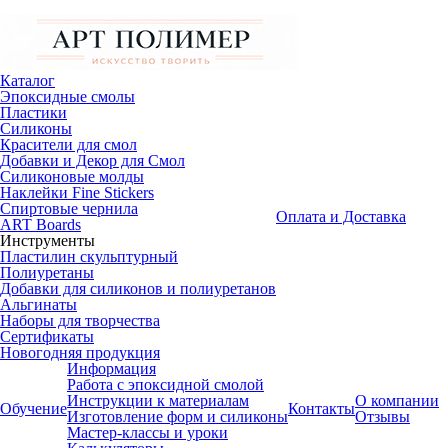
Каталог
Эпоксидные смолы
Пластики
Силиконы
Красители для смол
Добавки и Декор для Смол
Силиконовые молды
Наклейки Fine Stickers
Спиртовые чернила
Оплата и Доставка
ART Boards
Инструменты
Пластилин скульптурный
Полиуретаны
Добавки для силиконов и полиуретанов
Альгинаты
Наборы для творчества
Сертификаты
Новогодняя продукция
Информация
Работа с эпоксидной смолой
Инструкции к материалам
О компании
Обучение
Контакты
Изготовление форм и силиконы
Отзывы
Мастер-классы и уроки