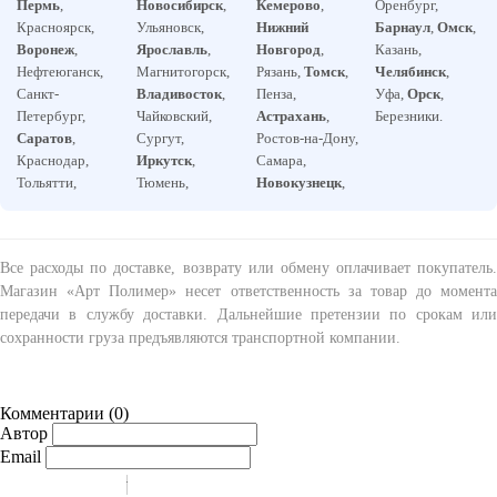
Пермь
,
Новосибирск
,
Кемерово
,
Оренбург,
Красноярск,
Ульяновск,
Нижний
Барнаул
,
Омск
,
Воронеж
,
Ярославль
,
Новгород
,
Казань,
Нефтеюганск,
Магнитогорск,
Рязань,
Томск
,
Челябинск
,
Санкт-
Владивосток
,
Пенза,
Уфа,
Орск
,
Петербург,
Чайковский,
Астрахань
,
Березники.
Саратов
,
Сургут,
Ростов-на-Дону,
Краснодар,
Иркутск
,
Самара,
Тольятти,
Тюмень,
Новокузнецк
,
Все расходы по доставке, возврату или обмену оплачивает покупатель.
Магазин «Арт Полимер» несет ответственность за товар до момента
передачи в службу доставки. Дальнейшие претензии по срокам или
сохранности груза предъявляются транспортной компании.
Комментарии (
0
)
Автор
Email
-
-