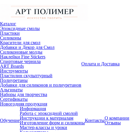
Каталог
Эпоксидные смолы
Пластики
Силиконы
Красители для смол
Добавки и Декор для Смол
Силиконовые молды
Наклейки Fine Stickers
Спиртовые чернила
Оплата и Доставка
ART Boards
Инструменты
Пластилин скульптурный
Полиуретаны
Добавки для силиконов и полиуретанов
Альгинаты
Наборы для творчества
Сертификаты
Новогодняя продукция
Информация
Работа с эпоксидной смолой
Инструкции к материалам
О компании
Обучение
Контакты
Изготовление форм и силиконы
Отзывы
Мастер-классы и уроки