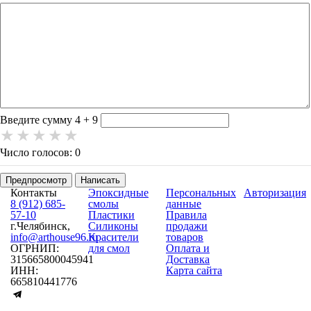
-
-
-
-
-
-
-
-
-
-
-
-
-
Введите сумму 4 + 9
Число голосов: 0
Предпросмотр
Написать
Контакты
Эпоксидные
Персональных
Авторизация
8 (912) 685-
смолы
данные
57-10
Пластики
Правила
г.Челябинск,
Силиконы
продажи
info@arthouse96.ru
Красители
товаров
ОГРНИП:
для смол
Оплата и
315665800045941
Доставка
ИНН:
Карта сайта
665810441776