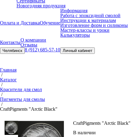
Сертификаты
Новогодняя продукция
Информация
Работа с эпоксидной смолой
Инструкции к материалам
Оплата и Доставка
Обучение
Изготовление форм и силиконы
Мастер-классы и уроки
Калькуляторы
О компании
Контакты
Отзывы
8 (912) 685-57-10
Челябинск
Личный кабинет
Главная
/
Каталог
/
Красители для смол
/
Пигменты для смолы
/
Craft
Pigments "Arctic Black"
Craft
Pigments "Arctic Black"
В наличии