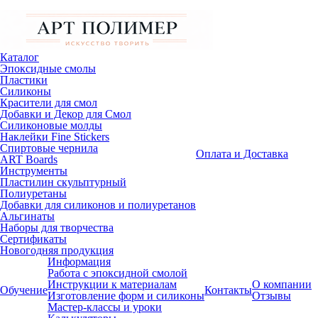
Каталог
Эпоксидные смолы
Пластики
Силиконы
Красители для смол
Добавки и Декор для Смол
Силиконовые молды
Наклейки Fine Stickers
Спиртовые чернила
Оплата и Доставка
ART Boards
Инструменты
Пластилин скульптурный
Полиуретаны
Добавки для силиконов и полиуретанов
Альгинаты
Наборы для творчества
Сертификаты
Новогодняя продукция
Информация
Работа с эпоксидной смолой
Инструкции к материалам
О компании
Обучение
Контакты
Изготовление форм и силиконы
Отзывы
Мастер-классы и уроки