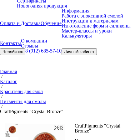
Сертификаты
Новогодняя продукция
Информация
Работа с эпоксидной смолой
Инструкции к материалам
Оплата и Доставка
Обучение
Изготовление форм и силиконы
Мастер-классы и уроки
Калькуляторы
О компании
Контакты
Отзывы
8 (912) 685-57-10
Челябинск
Личный кабинет
Главная
/
Каталог
/
Красители для смол
/
Пигменты для смолы
/
Craft
Pigments "Crystal Bronze"
Craft
Pigments "Crystal
Bronze"