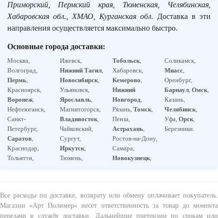
Приморский, Пермский края, Тюменская, Челябинская,
Хабаровская обл., ХМАО, Курганская обл.
Доставка в эти
направления осуществляется максимально быстро.
Основные города доставки:
Москва,
Ижевск,
Тобольск
,
Соликамск,
Волгоград,
Нижний Тагил
,
Хабаровск,
Миасс
,
Пермь
,
Новосибирск
,
Кемерово
,
Оренбург,
Красноярск,
Ульяновск,
Нижний
Барнаул
,
Омск
,
Воронеж
,
Ярославль
,
Новгород
,
Казань,
Нефтеюганск,
Магнитогорск,
Рязань,
Томск
,
Челябинск
,
Санкт-
Владивосток
,
Пенза,
Уфа,
Орск
,
Петербург,
Чайковский,
Астрахань
,
Березники.
Саратов
,
Сургут,
Ростов-на-Дону,
Краснодар,
Иркутск
,
Самара,
Тольятти,
Тюмень,
Новокузнецк
,
Все расходы по доставке, возврату или обмену оплачивает покупатель.
Магазин «Арт Полимер» несет ответственность за товар до момента
передачи в службу доставки. Дальнейшие претензии по срокам или