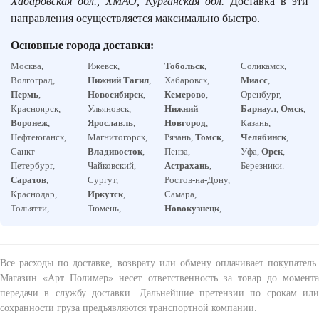
Хабаровская обл., ХМАО, Курганская обл.
Доставка в эти
направления осуществляется максимально быстро.
Основные города доставки:
Москва,
Ижевск,
Тобольск
,
Соликамск,
Волгоград,
Нижний Тагил
,
Хабаровск,
Миасс
,
Пермь
,
Новосибирск
,
Кемерово
,
Оренбург,
Красноярск,
Ульяновск,
Нижний
Барнаул
,
Омск
,
Воронеж
,
Ярославль
,
Новгород
,
Казань,
Нефтеюганск,
Магнитогорск,
Рязань,
Томск
,
Челябинск
,
Санкт-
Владивосток
,
Пенза,
Уфа,
Орск
,
Петербург,
Чайковский,
Астрахань
,
Березники.
Саратов
,
Сургут,
Ростов-на-Дону,
Краснодар,
Иркутск
,
Самара,
Тольятти,
Тюмень,
Новокузнецк
,
Все расходы по доставке, возврату или обмену оплачивает покупатель.
Магазин «Арт Полимер» несет ответственность за товар до момента
передачи в службу доставки. Дальнейшие претензии по срокам или
сохранности груза предъявляются транспортной компании.