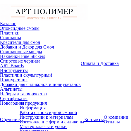
Каталог
Эпоксидные смолы
Пластики
Силиконы
Красители для смол
Добавки и Декор для Смол
Силиконовые молды
Наклейки Fine Stickers
Спиртовые чернила
Оплата и Доставка
ART Boards
Инструменты
Пластилин скульптурный
Полиуретаны
Добавки для силиконов и полиуретанов
Альгинаты
Наборы для творчества
Сертификаты
Новогодняя продукция
Информация
Работа с эпоксидной смолой
Инструкции к материалам
О компании
Обучение
Контакты
Изготовление форм и силиконы
Отзывы
Мастер-классы и уроки