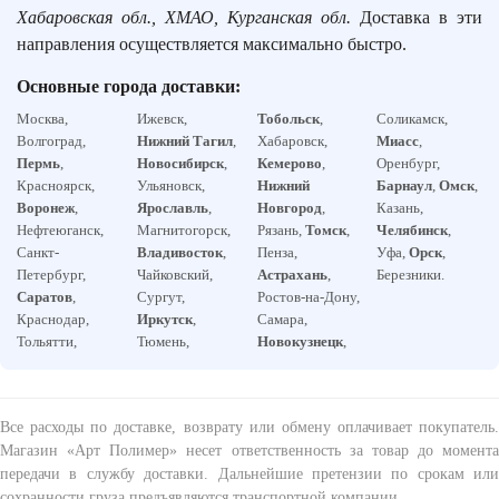
Хабаровская обл., ХМАО, Курганская обл.
Доставка в эти
направления осуществляется максимально быстро.
Основные города доставки:
Москва,
Ижевск,
Тобольск
,
Соликамск,
Волгоград,
Нижний Тагил
,
Хабаровск,
Миасс
,
Пермь
,
Новосибирск
,
Кемерово
,
Оренбург,
Красноярск,
Ульяновск,
Нижний
Барнаул
,
Омск
,
Воронеж
,
Ярославль
,
Новгород
,
Казань,
Нефтеюганск,
Магнитогорск,
Рязань,
Томск
,
Челябинск
,
Санкт-
Владивосток
,
Пенза,
Уфа,
Орск
,
Петербург,
Чайковский,
Астрахань
,
Березники.
Саратов
,
Сургут,
Ростов-на-Дону,
Краснодар,
Иркутск
,
Самара,
Тольятти,
Тюмень,
Новокузнецк
,
Все расходы по доставке, возврату или обмену оплачивает покупатель.
Магазин «Арт Полимер» несет ответственность за товар до момента
передачи в службу доставки. Дальнейшие претензии по срокам или
сохранности груза предъявляются транспортной компании.