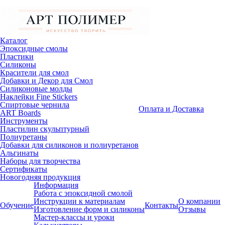
Каталог
Эпоксидные смолы
Пластики
Силиконы
Красители для смол
Добавки и Декор для Смол
Силиконовые молды
Наклейки Fine Stickers
Спиртовые чернила
Оплата и Доставка
ART Boards
Инструменты
Пластилин скульптурный
Полиуретаны
Добавки для силиконов и полиуретанов
Альгинаты
Наборы для творчества
Сертификаты
Новогодняя продукция
Информация
Работа с эпоксидной смолой
Инструкции к материалам
О компании
Обучение
Контакты
Изготовление форм и силиконы
Отзывы
Мастер-классы и уроки