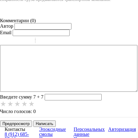
Комментарии (
0
)
Автор
Email
-
-
-
-
-
-
-
-
-
-
-
-
-
-
-
Введите сумму 7 + 7
Число голосов: 0
Предпросмотр
Написать
Контакты
Эпоксидные
Персональных
Авторизация
8 (912) 685-
смолы
данные