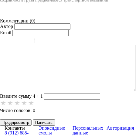
сохранности груза предъявляются транспортной компании.
Комментарии (
0
)
Автор
Email
-
-
-
-
-
-
-
-
-
-
-
-
-
-
-
Введите сумму 4 + 1
Число голосов: 0
Предпросмотр
Написать
Контакты
Эпоксидные
Персональных
Авторизация
8 (912) 685-
смолы
данные