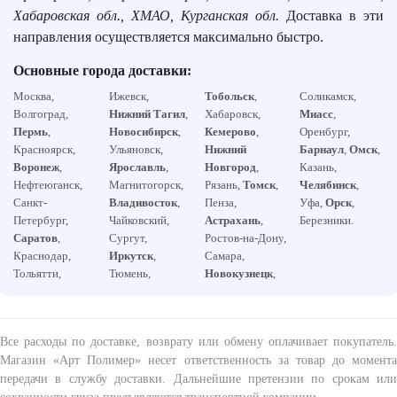
Хабаровская обл., ХМАО, Курганская обл.
Доставка в эти
направления осуществляется максимально быстро.
Основные города доставки:
Москва,
Ижевск,
Тобольск
,
Соликамск,
Волгоград,
Нижний Тагил
,
Хабаровск,
Миасс
,
Пермь
,
Новосибирск
,
Кемерово
,
Оренбург,
Красноярск,
Ульяновск,
Нижний
Барнаул
,
Омск
,
Воронеж
,
Ярославль
,
Новгород
,
Казань,
Нефтеюганск,
Магнитогорск,
Рязань,
Томск
,
Челябинск
,
Санкт-
Владивосток
,
Пенза,
Уфа,
Орск
,
Петербург,
Чайковский,
Астрахань
,
Березники.
Саратов
,
Сургут,
Ростов-на-Дону,
Краснодар,
Иркутск
,
Самара,
Тольятти,
Тюмень,
Новокузнецк
,
Все расходы по доставке, возврату или обмену оплачивает покупатель.
Магазин «Арт Полимер» несет ответственность за товар до момента
передачи в службу доставки. Дальнейшие претензии по срокам или