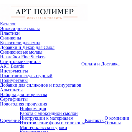
Каталог
Эпоксидные смолы
Пластики
Силиконы
Красители для смол
Добавки и Декор для Смол
Силиконовые молды
Наклейки Fine Stickers
Спиртовые чернила
Оплата и Доставка
ART Boards
Инструменты
Пластилин скульптурный
Полиуретаны
Добавки для силиконов и полиуретанов
Альгинаты
Наборы для творчества
Сертификаты
Новогодняя продукция
Информация
Работа с эпоксидной смолой
Инструкции к материалам
О компании
Обучение
Контакты
Изготовление форм и силиконы
Отзывы
Мастер-классы и уроки