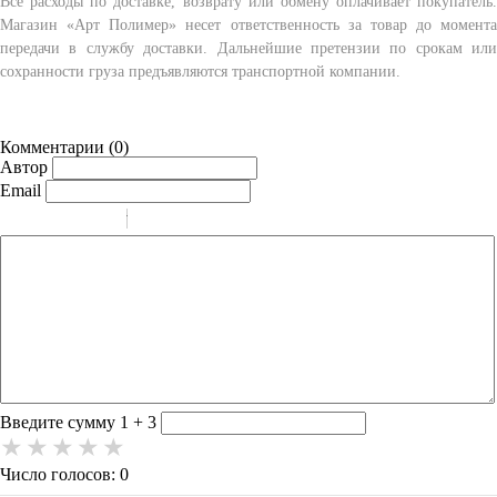
Все расходы по доставке, возврату или обмену оплачивает покупатель.
Магазин «Арт Полимер» несет ответственность за товар до момента
передачи в службу доставки. Дальнейшие претензии по срокам или
сохранности груза предъявляются транспортной компании.
Комментарии (
0
)
Автор
Email
-
-
-
-
-
-
-
-
-
-
-
-
-
-
-
Введите сумму 1 + 3
Число голосов: 0