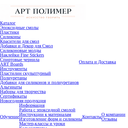
Каталог
Эпоксидные смолы
Пластики
Силиконы
Красители для смол
Добавки и Декор для Смол
Силиконовые молды
Наклейки Fine Stickers
Спиртовые чернила
Оплата и Доставка
ART Boards
Инструменты
Пластилин скульптурный
Полиуретаны
Добавки для силиконов и полиуретанов
Альгинаты
Наборы для творчества
Сертификаты
Новогодняя продукция
Информация
Работа с эпоксидной смолой
Инструкции к материалам
О компании
Обучение
Контакты
Изготовление форм и силиконы
Отзывы
Мастер-классы и уроки