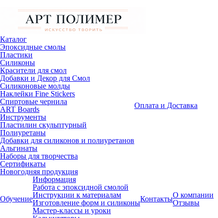
Каталог
Эпоксидные смолы
Пластики
Силиконы
Красители для смол
Добавки и Декор для Смол
Силиконовые молды
Наклейки Fine Stickers
Спиртовые чернила
Оплата и Доставка
ART Boards
Инструменты
Пластилин скульптурный
Полиуретаны
Добавки для силиконов и полиуретанов
Альгинаты
Наборы для творчества
Сертификаты
Новогодняя продукция
Информация
Работа с эпоксидной смолой
Инструкции к материалам
О компании
Обучение
Контакты
Изготовление форм и силиконы
Отзывы
Мастер-классы и уроки