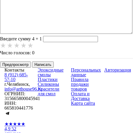
-
-
-
-
-
-
-
-
-
-
Введите сумму 4 + 1
Число голосов: 0
Предпросмотр
Написать
Контакты
Эпоксидные
Персональных
Авторизация
8 (912) 685-
смолы
данные
57-10
Пластики
Правила
г.Челябинск,
Силиконы
продажи
info@arthouse96.ru
Красители
товаров
ОГРНИП:
для смол
Оплата и
315665800045941
Доставка
ИНН:
Карта сайта
665810441776
★★★★★
4,9
52