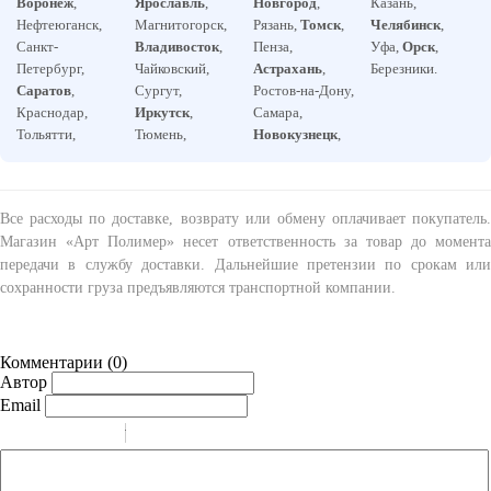
Воронеж
,
Ярославль
,
Новгород
,
Казань,
Нефтеюганск,
Магнитогорск,
Рязань,
Томск
,
Челябинск
,
Санкт-
Владивосток
,
Пенза,
Уфа,
Орск
,
Петербург,
Чайковский,
Астрахань
,
Березники.
Саратов
,
Сургут,
Ростов-на-Дону,
Краснодар,
Иркутск
,
Самара,
Тольятти,
Тюмень,
Новокузнецк
,
Все расходы по доставке, возврату или обмену оплачивает покупатель.
Магазин «Арт Полимер» несет ответственность за товар до момента
передачи в службу доставки. Дальнейшие претензии по срокам или
сохранности груза предъявляются транспортной компании.
Комментарии (
0
)
Автор
Email
-
-
-
-
-