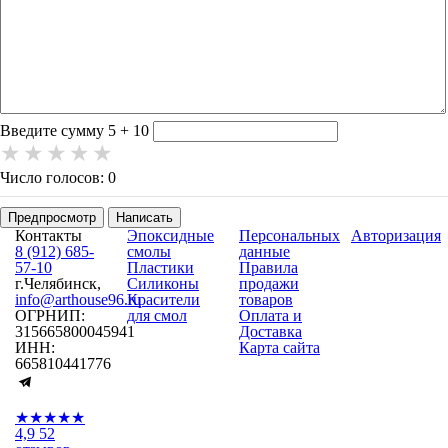
-
-
-
-
-
-
-
-
-
-
Введите сумму 5 + 10
Число голосов: 0
Предпросмотр
Написать
Контакты
Эпоксидные
Персональных
Авторизация
8 (912) 685-
смолы
данные
57-10
Пластики
Правила
г.Челябинск,
Силиконы
продажи
info@arthouse96.ru
Красители
товаров
ОГРНИП:
для смол
Оплата и
315665800045941
Доставка
ИНН:
Карта сайта
665810441776
★★★★★
4,9
52