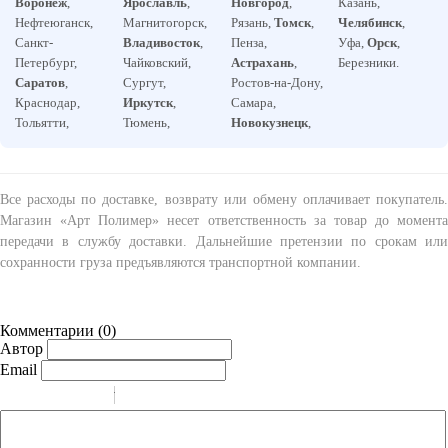
Воронеж
,
Ярославль
,
Новгород
,
Казань,
Нефтеюганск,
Магнитогорск,
Рязань,
Томск
,
Челябинск
,
Санкт-
Владивосток
,
Пенза,
Уфа,
Орск
,
Петербург,
Чайковский,
Астрахань
,
Березники.
Саратов
,
Сургут,
Ростов-на-Дону,
Краснодар,
Иркутск
,
Самара,
Тольятти,
Тюмень,
Новокузнецк
,
Все расходы по доставке, возврату или обмену оплачивает покупатель.
Магазин «Арт Полимер» несет ответственность за товар до момента
передачи в службу доставки. Дальнейшие претензии по срокам или
сохранности груза предъявляются транспортной компании.
Комментарии (
0
)
Автор
Email
-
-
-
-
-