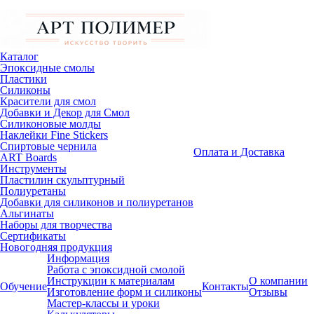
Каталог
Эпоксидные смолы
Пластики
Силиконы
Красители для смол
Добавки и Декор для Смол
Силиконовые молды
Наклейки Fine Stickers
Спиртовые чернила
Оплата и Доставка
ART Boards
Инструменты
Пластилин скульптурный
Полиуретаны
Добавки для силиконов и полиуретанов
Альгинаты
Наборы для творчества
Сертификаты
Новогодняя продукция
Информация
Работа с эпоксидной смолой
Инструкции к материалам
О компании
Обучение
Контакты
Изготовление форм и силиконы
Отзывы
Мастер-классы и уроки