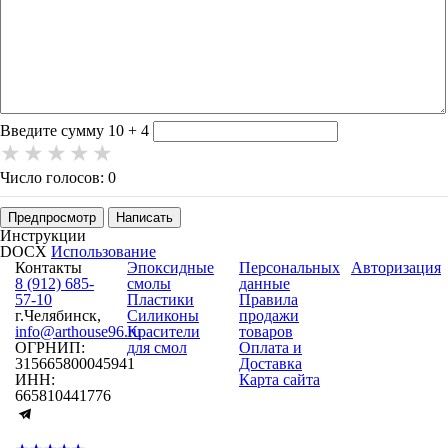
-
-
-
-
-
-
-
-
-
-
Введите сумму 10 + 4
Число голосов: 0
Предпросмотр
Написать
Инструкции
DOCX
Использование
Контакты
Эпоксидные
Персональных
Авторизация
8 (912) 685-
смолы
данные
57-10
Пластики
Правила
г.Челябинск,
Силиконы
продажи
info@arthouse96.ru
Красители
товаров
ОГРНИП:
для смол
Оплата и
315665800045941
Доставка
ИНН:
Карта сайта
665810441776