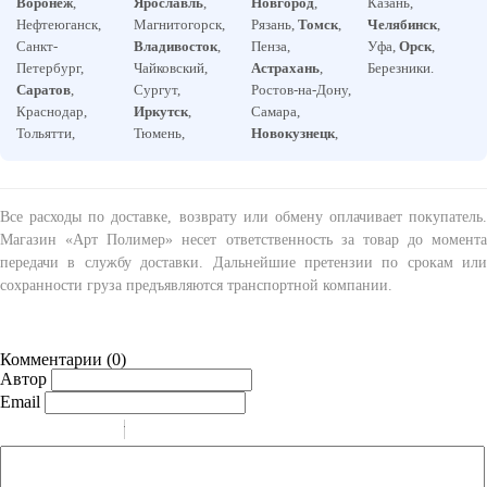
Воронеж
,
Ярославль
,
Новгород
,
Казань,
Нефтеюганск,
Магнитогорск,
Рязань,
Томск
,
Челябинск
,
Санкт-
Владивосток
,
Пенза,
Уфа,
Орск
,
Петербург,
Чайковский,
Астрахань
,
Березники.
Саратов
,
Сургут,
Ростов-на-Дону,
Краснодар,
Иркутск
,
Самара,
Тольятти,
Тюмень,
Новокузнецк
,
Все расходы по доставке, возврату или обмену оплачивает покупатель.
Магазин «Арт Полимер» несет ответственность за товар до момента
передачи в службу доставки. Дальнейшие претензии по срокам или
сохранности груза предъявляются транспортной компании.
Комментарии (
0
)
Автор
Email
-
-
-
-
-