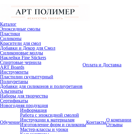
Каталог
Эпоксидные смолы
Пластики
Силиконы
Красители для смол
Добавки и Декор для Смол
Силиконовые молды
Наклейки Fine Stickers
Спиртовые чернила
Оплата и Доставка
ART Boards
Инструменты
Пластилин скульптурный
Полиуретаны
Добавки для силиконов и полиуретанов
Альгинаты
Наборы для творчества
Сертификаты
Новогодняя продукция
Информация
Работа с эпоксидной смолой
Инструкции к материалам
О компании
Обучение
Контакты
Изготовление форм и силиконы
Отзывы
Мастер-классы и уроки