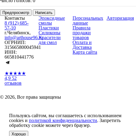
Число голосов: 0
Предпросмотр
Написать
Контакты
Эпоксидные
Персональных
Авторизация
8 (912) 685-
смолы
данные
57-10
Пластики
Правила
г.Челябинск,
Силиконы
продажи
info@arthouse96.ru
Красители
товаров
ОГРНИП:
для смол
Оплата и
315665800045941
Доставка
ИНН:
Карта сайта
665810441776
★★★★★
4,9
52
отзывов
© 2026, Все права защищены
Пользуясь сайтом, вы соглашаетесь с использованием
cookies и
политикой конфиденциальности
. Запретить
обработку cookie можете через браузер.
Хорошо