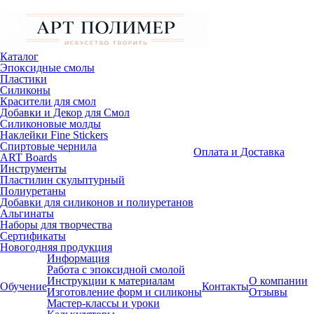
Каталог
Эпоксидные смолы
Пластики
Силиконы
Красители для смол
Добавки и Декор для Смол
Силиконовые молды
Наклейки Fine Stickers
Спиртовые чернила
Оплата и Доставка
ART Boards
Инструменты
Пластилин скульптурный
Полиуретаны
Добавки для силиконов и полиуретанов
Альгинаты
Наборы для творчества
Сертификаты
Новогодняя продукция
Информация
Работа с эпоксидной смолой
Инструкции к материалам
О компании
Обучение
Контакты
Изготовление форм и силиконы
Отзывы
Мастер-классы и уроки