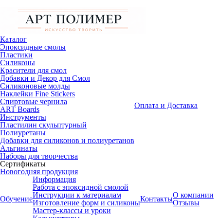
Каталог
Эпоксидные смолы
Пластики
Силиконы
Красители для смол
Добавки и Декор для Смол
Силиконовые молды
Наклейки Fine Stickers
Спиртовые чернила
Оплата и Доставка
ART Boards
Инструменты
Пластилин скульптурный
Полиуретаны
Добавки для силиконов и полиуретанов
Альгинаты
Наборы для творчества
Сертификаты
Новогодняя продукция
Информация
Работа с эпоксидной смолой
Инструкции к материалам
О компании
Обучение
Контакты
Изготовление форм и силиконы
Отзывы
Мастер-классы и уроки