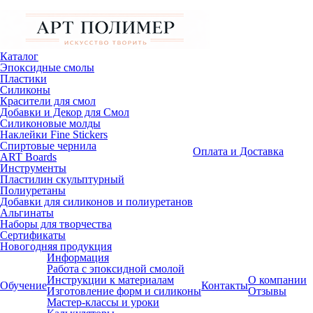
Каталог
Эпоксидные смолы
Пластики
Силиконы
Красители для смол
Добавки и Декор для Смол
Силиконовые молды
Наклейки Fine Stickers
Спиртовые чернила
Оплата и Доставка
ART Boards
Инструменты
Пластилин скульптурный
Полиуретаны
Добавки для силиконов и полиуретанов
Альгинаты
Наборы для творчества
Сертификаты
Новогодняя продукция
Информация
Работа с эпоксидной смолой
Инструкции к материалам
О компании
Обучение
Контакты
Изготовление форм и силиконы
Отзывы
Мастер-классы и уроки