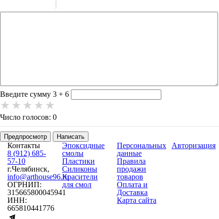
-
-
-
-
-
-
-
-
-
-
-
-
-
-
-
Введите сумму 3 + 6
Число голосов: 0
Предпросмотр
Написать
Контакты
Эпоксидные
Персональных
Авторизация
8 (912) 685-
смолы
данные
57-10
Пластики
Правила
г.Челябинск,
Силиконы
продажи
info@arthouse96.ru
Красители
товаров
ОГРНИП:
для смол
Оплата и
315665800045941
Доставка
ИНН:
Карта сайта
665810441776