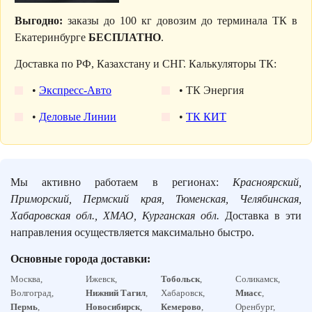
Выгодно:
заказы до 100 кг довозим до терминала ТК в
Екатеринбурге
БЕСПЛАТНО
.
Доставка по РФ, Казахстану и СНГ. Калькуляторы ТК:
•
Экспресс-Авто
• ТК Энергия
•
Деловые Линии
•
ТК КИТ
Мы активно работаем в регионах:
Красноярский,
Приморский, Пермский края, Тюменская, Челябинская,
Хабаровская обл., ХМАО, Курганская обл.
Доставка в эти
направления осуществляется максимально быстро.
Основные города доставки:
Москва,
Ижевск,
Тобольск
,
Соликамск,
Волгоград,
Нижний Тагил
,
Хабаровск,
Миасс
,
Пермь
,
Новосибирск
,
Кемерово
,
Оренбург,