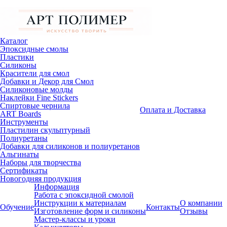
Каталог
Эпоксидные смолы
Пластики
Силиконы
Красители для смол
Добавки и Декор для Смол
Силиконовые молды
Наклейки Fine Stickers
Спиртовые чернила
Оплата и Доставка
ART Boards
Инструменты
Пластилин скульптурный
Полиуретаны
Добавки для силиконов и полиуретанов
Альгинаты
Наборы для творчества
Сертификаты
Новогодняя продукция
Информация
Работа с эпоксидной смолой
Инструкции к материалам
О компании
Обучение
Контакты
Изготовление форм и силиконы
Отзывы
Мастер-классы и уроки