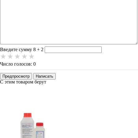
-
-
-
-
-
-
-
-
-
-
-
-
Введите сумму 8 + 2
Число голосов: 0
Предпросмотр
Написать
С этим товаром берут