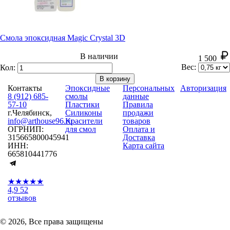
Смола эпоксидная Magic Crystal 3D
В наличии
1 500
Вес:
Кол:
В корзину
Контакты
Эпоксидные
Персональных
Авторизация
8 (912) 685-
смолы
данные
57-10
Пластики
Правила
г.Челябинск,
Силиконы
продажи
info@arthouse96.ru
Красители
товаров
ОГРНИП:
для смол
Оплата и
315665800045941
Доставка
ИНН:
Карта сайта
665810441776
★★★★★
4,9
52
отзывов
© 2026, Все права защищены