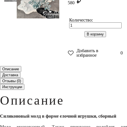
580
Количество:
В корзину
Добавить в
0
избранное
Описание
Доставка
Отзывы (
0
)
Инструкции
Описание
Силиконовый молд в форме елочной игрушки, сборный
Молд многоразовый. Также прекрасно подойдет для