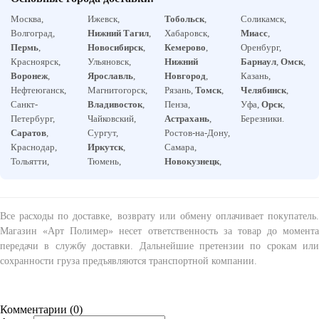
Москва,
Ижевск,
Тобольск
,
Соликамск,
Волгоград,
Нижний Тагил
,
Хабаровск,
Миасс
,
Пермь
,
Новосибирск
,
Кемерово
,
Оренбург,
Красноярск,
Ульяновск,
Нижний
Барнаул
,
Омск
,
Воронеж
,
Ярославль
,
Новгород
,
Казань,
Нефтеюганск,
Магнитогорск,
Рязань,
Томск
,
Челябинск
,
Санкт-
Владивосток
,
Пенза,
Уфа,
Орск
,
Петербург,
Чайковский,
Астрахань
,
Березники.
Саратов
,
Сургут,
Ростов-на-Дону,
Краснодар,
Иркутск
,
Самара,
Тольятти,
Тюмень,
Новокузнецк
,
Все расходы по доставке, возврату или обмену оплачивает покупатель.
Магазин «Арт Полимер» несет ответственность за товар до момента
передачи в службу доставки. Дальнейшие претензии по срокам или
сохранности груза предъявляются транспортной компании.
Комментарии (
0
)