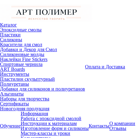
Каталог
Эпоксидные смолы
Пластики
Силиконы
Красители для смол
Добавки и Декор для Смол
Силиконовые молды
Наклейки Fine Stickers
Спиртовые чернила
Оплата и Доставка
ART Boards
Инструменты
Пластилин скульптурный
Полиуретаны
Добавки для силиконов и полиуретанов
Альгинаты
Наборы для творчества
Сертификаты
Новогодняя продукция
Информация
Работа с эпоксидной смолой
Инструкции к материалам
О компании
Обучение
Контакты
Изготовление форм и силиконы
Отзывы
Мастер-классы и уроки