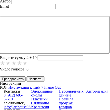
Автор
Email
-
-
-
-
-
-
-
-
-
-
-
-
-
-
-
Введите сумму 4 + 10
Число голосов: 0
Предпросмотр
Написать
Инструкции
PDF
Инструкция к Task 7 Flame Out
Контакты
Эпоксидные
Персональных
Авторизация
8 (912) 685-
смолы
данные
57-10
Пластики
Правила
г.Челябинск,
Силиконы
продажи
info@arthouse96.ru
Красители
товаров