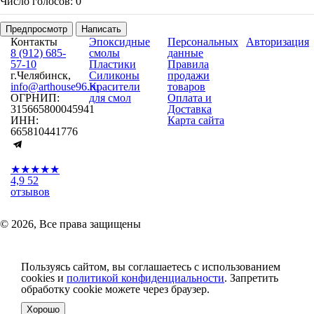
Число голосов: 0
Предпросмотр
Написать
Контакты
Эпоксидные
Персональных
Авторизация
8 (912) 685-
смолы
данные
57-10
Пластики
Правила
г.Челябинск,
Силиконы
продажи
info@arthouse96.ru
Красители
товаров
ОГРНИП:
для смол
Оплата и
315665800045941
Доставка
ИНН:
Карта сайта
665810441776
★★★★★
4,9
52
отзывов
© 2026, Все права защищены
Пользуясь сайтом, вы соглашаетесь с использованием
cookies и
политикой конфиденциальности
. Запретить
обработку cookie можете через браузер.
Хорошо