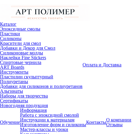
Каталог
Эпоксидные смолы
Пластики
Силиконы
Красители для смол
Добавки и Декор для Смол
Силиконовые молды
Наклейки Fine Stickers
Спиртовые чернила
Оплата и Доставка
ART Boards
Инструменты
Пластилин скульптурный
Полиуретаны
Добавки для силиконов и полиуретанов
Альгинаты
Наборы для творчества
Сертификаты
Новогодняя продукция
Информация
Работа с эпоксидной смолой
Инструкции к материалам
О компании
Обучение
Контакты
Изготовление форм и силиконы
Отзывы
Мастер-классы и уроки