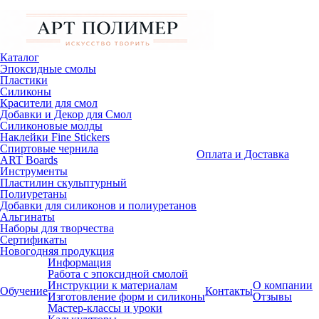
Каталог
Эпоксидные смолы
Пластики
Силиконы
Красители для смол
Добавки и Декор для Смол
Силиконовые молды
Наклейки Fine Stickers
Спиртовые чернила
Оплата и Доставка
ART Boards
Инструменты
Пластилин скульптурный
Полиуретаны
Добавки для силиконов и полиуретанов
Альгинаты
Наборы для творчества
Сертификаты
Новогодняя продукция
Информация
Работа с эпоксидной смолой
Инструкции к материалам
О компании
Обучение
Контакты
Изготовление форм и силиконы
Отзывы
Мастер-классы и уроки