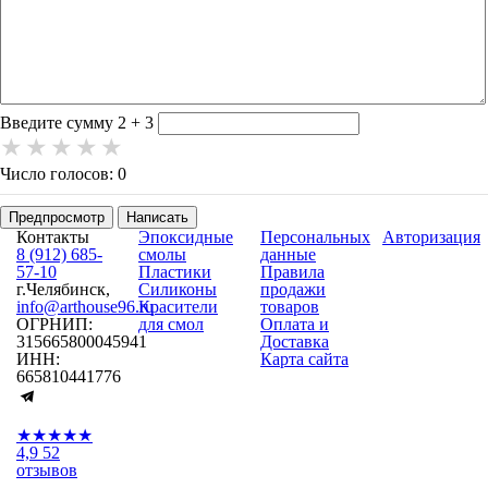
-
-
-
-
-
-
-
-
Введите сумму 2 + 3
Число голосов: 0
Предпросмотр
Написать
Контакты
Эпоксидные
Персональных
Авторизация
8 (912) 685-
смолы
данные
57-10
Пластики
Правила
г.Челябинск,
Силиконы
продажи
info@arthouse96.ru
Красители
товаров
ОГРНИП:
для смол
Оплата и
315665800045941
Доставка
ИНН:
Карта сайта
665810441776
★★★★★
4,9
52
отзывов