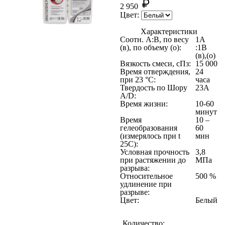
2 950
Цвет:
Характеристики
Соотн. A:B, по весу
1A
(в), по объему (о):
:1B
(в),(о)
Вязкость смеси, сПз:
15 000
Время отверждения,
24
при 23 °C:
часа
Твердость по Шору
23А
A/D:
Время жизни:
10-60
минут
Время
10 –
гелеобразования
60
(измерялось при t
мин
25C):
Условная прочность
3,8
при растяжении до
МПа
разрыва:
Относительное
500 %
удлинение при
разрыве:
Цвет:
Белый
Количество: