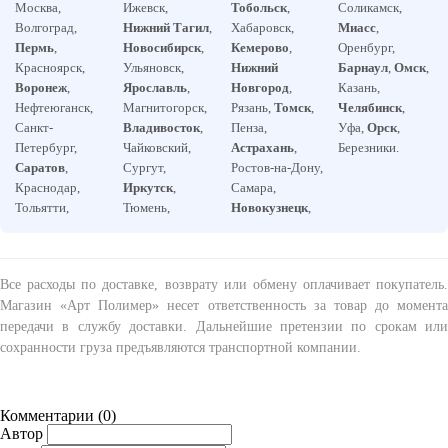
Москва,
Ижевск,
Тобольск
,
Соликамск,
Волгоград,
Нижний Тагил
,
Хабаровск,
Миасс
,
Пермь
,
Новосибирск
,
Кемерово
,
Оренбург,
Красноярск,
Ульяновск,
Нижний
Барнаул
,
Омск
,
Воронеж
,
Ярославль
,
Новгород
,
Казань,
Нефтеюганск,
Магнитогорск,
Рязань,
Томск
,
Челябинск
,
Санкт-
Владивосток
,
Пенза,
Уфа,
Орск
,
Петербург,
Чайковский,
Астрахань
,
Березники.
Саратов
,
Сургут,
Ростов-на-Дону,
Краснодар,
Иркутск
,
Самара,
Тольятти,
Тюмень,
Новокузнецк
,
Все расходы по доставке, возврату или обмену оплачивает покупатель.
Магазин «Арт Полимер» несет ответственность за товар до момента
передачи в службу доставки. Дальнейшие претензии по срокам или
сохранности груза предъявляются транспортной компании.
Комментарии (
0
)
Автор