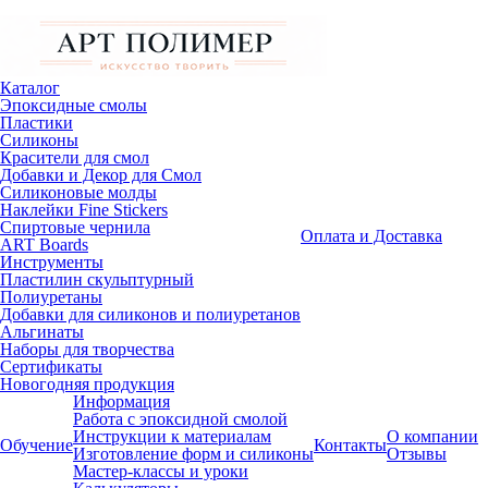
Каталог
Эпоксидные смолы
Пластики
Силиконы
Красители для смол
Добавки и Декор для Смол
Силиконовые молды
Наклейки Fine Stickers
Спиртовые чернила
Оплата и Доставка
ART Boards
Инструменты
Пластилин скульптурный
Полиуретаны
Добавки для силиконов и полиуретанов
Альгинаты
Наборы для творчества
Сертификаты
Новогодняя продукция
Информация
Работа с эпоксидной смолой
Инструкции к материалам
О компании
Обучение
Контакты
Изготовление форм и силиконы
Отзывы
Мастер-классы и уроки