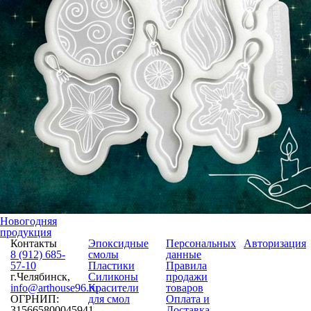
Новогодняя
продукция
Контакты
Эпоксидные
Персональных
Авторизация
8 (912) 685-
смолы
данные
57-10
Пластики
Правила
г.Челябинск,
Силиконы
продажи
info@arthouse96.ru
Красители
товаров
ОГРНИП:
для смол
Оплата и
315665800045941
Доставка