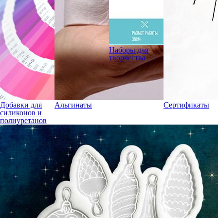
Наборы для
творчества
Добавки для
Альгинаты
Сертификаты
силиконов и
полиуретанов