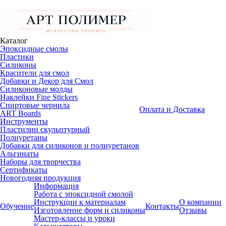
Каталог
Эпоксидные смолы
Пластики
Силиконы
Красители для смол
Добавки и Декор для Смол
Силиконовые молды
Наклейки Fine Stickers
Спиртовые чернила
Оплата и Доставка
ART Boards
Инструменты
Пластилин скульптурный
Полиуретаны
Добавки для силиконов и полиуретанов
Альгинаты
Наборы для творчества
Сертификаты
Новогодняя продукция
Информация
Работа с эпоксидной смолой
Инструкции к материалам
О компании
Обучение
Контакты
Изготовление форм и силиконы
Отзывы
Мастер-классы и уроки