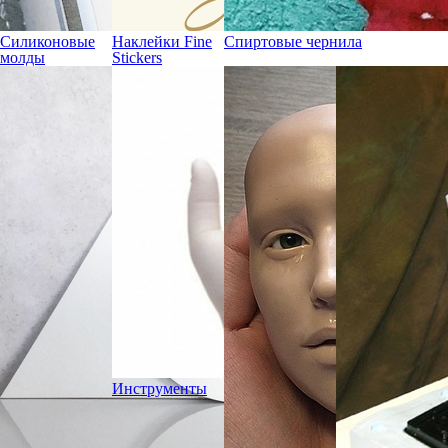
Силиконовые
Наклейки Fine
Спиртовые чернила
молды
Stickers
Инструменты