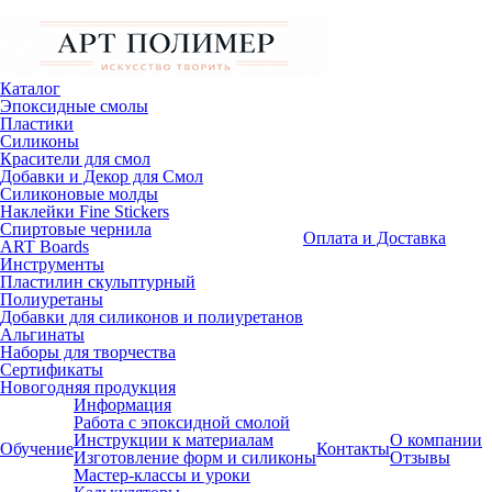
Каталог
Эпоксидные смолы
Пластики
Силиконы
Красители для смол
Добавки и Декор для Смол
Силиконовые молды
Наклейки Fine Stickers
Спиртовые чернила
Оплата и Доставка
ART Boards
Инструменты
Пластилин скульптурный
Полиуретаны
Добавки для силиконов и полиуретанов
Альгинаты
Наборы для творчества
Сертификаты
Новогодняя продукция
Информация
Работа с эпоксидной смолой
Инструкции к материалам
О компании
Обучение
Контакты
Изготовление форм и силиконы
Отзывы
Мастер-классы и уроки