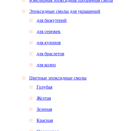
Ювелирная эпоксидная прозрачная смола
Эпоксидные смолы для украшений
для бижутерий
для сережек
для кулонов
для браслетов
для колец
Цветные эпоксидные смолы
Голубая
Желтая
Зеленая
Красная