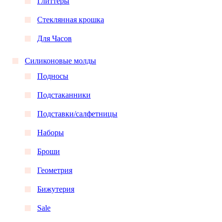
Глиттеры
Стеклянная крошка
Для Часов
Силиконовые молды
Подносы
Подстаканники
Подставки/салфетницы
Наборы
Броши
Геометрия
Бижутерия
Sale